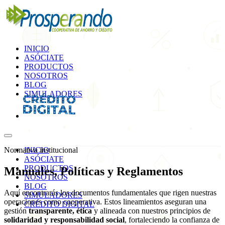
INICIO
ASÓCIATE
PRODUCTOS
NOSOTROS
BLOG
SIMULADORES
Normativa institucional
INICIO
ASÓCIATE
PRODUCTOS
Manuales, Políticas y
Reglamentos
NOSOTROS
BLOG
Aquí encontrarás los documentos fundamentales que rigen nuestras
SIMULADORES
operaciones como cooperativa. Estos lineamientos aseguran una
CRÉDITO DIGITAL
gestión
transparente, ética
y alineada con nuestros principios de
solidaridad y responsabilidad social
, fortaleciendo la confianza de