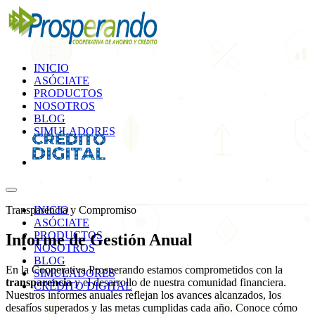
INICIO
ASÓCIATE
PRODUCTOS
NOSOTROS
BLOG
SIMULADORES
Transparencia y Compromiso
INICIO
ASÓCIATE
PRODUCTOS
Informe de
Gestión Anual
NOSOTROS
BLOG
En la Cooperativa Prosperando estamos comprometidos con la
SIMULADORES
transparencia
y el desarrollo de nuestra comunidad financiera.
CRÉDITO DIGITAL
Nuestros informes anuales reflejan los avances alcanzados, los
desafíos superados y las metas cumplidas cada año. Conoce cómo