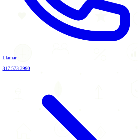
Llamar
317 573 3990