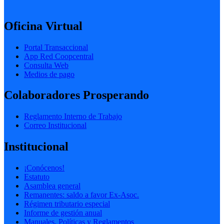
Oficina Virtual
Portal Transaccional
App Red Coopcentral
Consulta Web
Medios de pago
Colaboradores Prosperando
Reglamento Interno de Trabajo
Correo Institucional
Institucional
¡Conócenos!
Estatuto
Asamblea general
Remanentes: saldo a favor Ex-Asoc.
Régimen tributario especial
Informe de gestión anual
Manuales, Políticas y Reglamentos