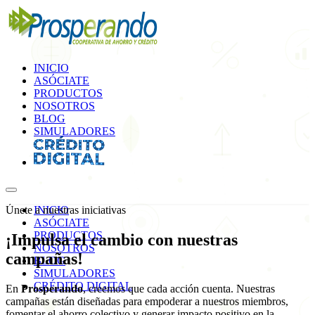
INICIO
ASÓCIATE
PRODUCTOS
NOSOTROS
BLOG
SIMULADORES
Únete a nuestras iniciativas
INICIO
ASÓCIATE
PRODUCTOS
¡Impulsa el cambio con nuestras
NOSOTROS
campañas
!
BLOG
SIMULADORES
CRÉDITO DIGITAL
En
Prosperando
, creemos que cada acción cuenta. Nuestras
campañas están diseñadas para empoderar a nuestros miembros,
fomentar el ahorro colectivo y generar impacto positivo en la