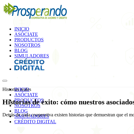
INICIO
ASÓCIATE
PRODUCTOS
NOSOTROS
BLOG
SIMULADORES
Historias reales
INICIO
ASÓCIATE
PRODUCTOS
Historias de éxito: cómo nuestros asociad
NOSOTROS
BLOG
Detrás de cada cooperativa existen historias que demuestran que el mo
SIMULADORES
CRÉDITO DIGITAL